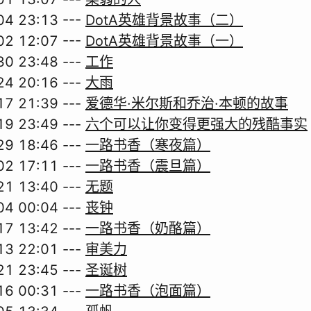
04 23:13
---
DotA英雄背景故事（二）
02 12:07
---
DotA英雄背景故事（一）
30 23:48
---
工作
24 20:16
---
大雨
17 21:39
---
爱德华·米尔斯和乔治·本顿的故事
19 23:49
---
六个可以让你变得更强大的残酷事实
29 18:46
---
一路书香（寒夜篇）
02 17:11
---
一路书香（震旦篇）
21 13:40
---
无题
04 00:04
---
丧钟
17 13:42
---
一路书香（奶酪篇）
13 22:01
---
审美力
21 23:45
---
圣诞树
16 00:31
---
一路书香（泡面篇）