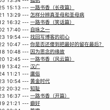
05 13:34
---
孤帆
25 15:13
---
一路书香（长夜篇）
21 13:29
---
怎样分辨真圣母和圣母病
12 16:32
---
一路书香（笑话篇）
02 17:40
---
自咏之一
23 19:54
---
找回写博客的初心
22 10:47
---
你是否还傻到把最好的留在最后？
18 10:48
---
因为思念的缘故
20 12:45
---
一路书香（风云篇）
19 13:42
---
汉广
24 11:21
---
庸俗
23 10:54
---
黄金时代
22 20:32
---
知耻
23 16:37
---
一路书香（开篇）
19 21:21
---
癖好