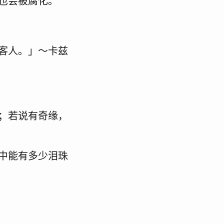
也会被腐化。
客人。」～卡兹
；若说有奇缘，
中能有多少泪珠