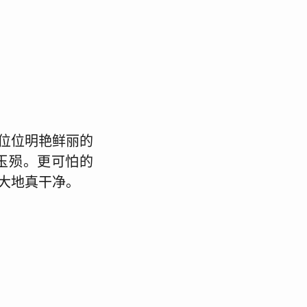
位位明艳鲜丽的
玉殒。更可怕的
大地真干净。