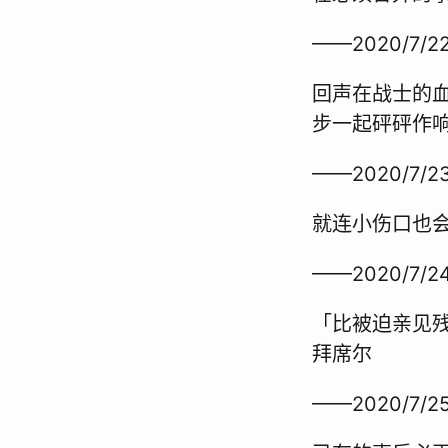
——2020/7/22
回声在战士的
步一起砰砰作
——2020/7/23
就连小伤口也
——2020/7/24
「比被迫亲见
拜席尔
——2020/7/25