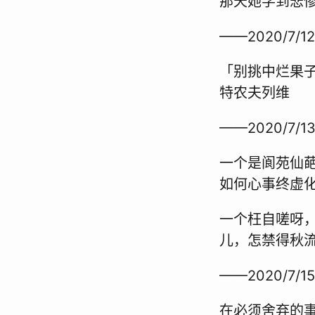
那天她学到悲
——2020/7/12
「别挑中烂果
特农夫列维
——2020/7/13
一个是阆苑仙
如何心事终虚
一个枉自嗟呀
儿，怎禁得秋
——2020/7/15
在必须舍弃的