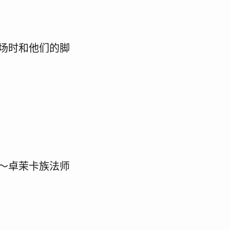
场时和他们的脚
～卓茉卡族法师