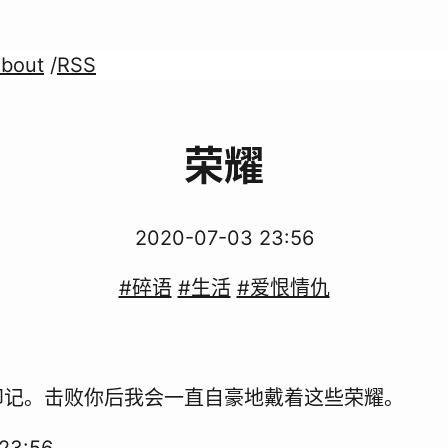
bout
/
RSS
荣耀
2020-07-03 23:56
#碎语
#生活
#爱恨情仇
印记。击败你后我会一直自豪地戴着这些荣耀。
23:56