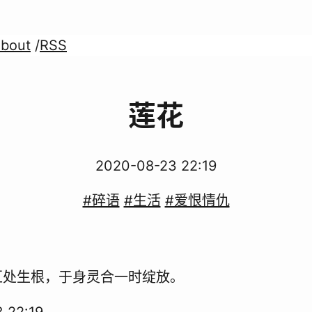
bout
/
RSS
莲花
2020-08-23 22:19
#碎语
#生活
#爱恨情仇
汇处生根，于身灵合一时绽放。
 22:19