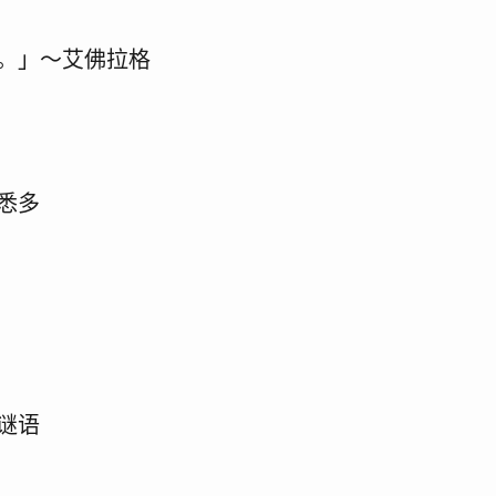
。」～艾佛拉格
悉多
谜语