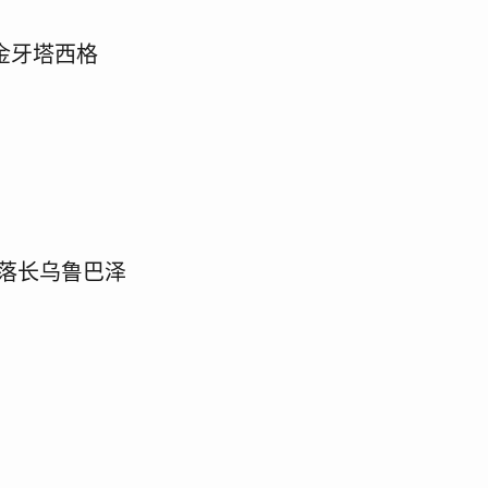
金牙塔西格
落长乌鲁巴泽