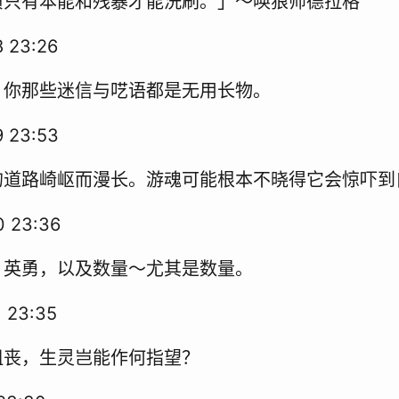
渍只有本能和残暴才能洗刷。」～唤狼师德拉格
 23:26
，你那些迷信与呓语都是无用长物。
 23:53
的道路崎岖而漫长。游魂可能根本不晓得它会惊吓到
 23:36
，英勇，以及数量～尤其是数量。
 23:35
沮丧，生灵岂能作何指望？