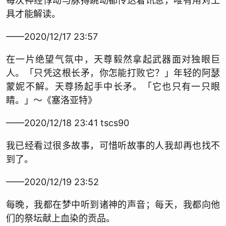
每次神经悸动与脉搏跳动都传达着讯息，唯有用对工
具才能解读。
——2020/12/17 23:57
在一片绝望气氛中，天尊毅然拿起武器面对独眼巨
人。「只凭这根长矛，你怎能打败它？」年轻的阿瑟
蒙妮不解。天尊扬起手中长矛。「它也只有一只眼
睛。」～《塞洛亚特》
——2020/12/18 23:41 tscs90
我已经看过很多故事，可惜听故事的人我却再也找不
到了。
——2020/12/19 23:52
每晚，我都在梦中听到诸神的声音；每天，我都向他
们的祭坛献上血染的贡品。