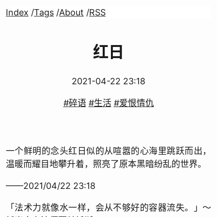
Index
/
Tags
/
About
/
RSS
红日
2021-04-22 23:18
#碎语
#生活
#爱恨情仇
一个鲜明的念头红日似的从喧嚣的心海里跳跃而出，
温暖而耀目地攀升着，照亮了原本黑暗纷乱的世界。
——2021/04/22 23:18
「法术力就像水一样，会从不够好的容器流失。」～