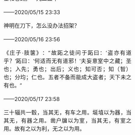
——2020/05/15 23:33
神明在刀下，怎么没办法招架？
——2020/05/16 23:56
《庄子·肢箧》：“故跖之徒问于跖曰：‘盗亦有道
乎？’跖曰：‘何适而无有道邪！’夫妄意室中之藏；圣
也；入先；勇也；出后；义也；知可否；知（智）
也；分均；仁也。五者不备而能成大盗者；天下未之
有也。”
——2020/05/17 23:58
三十辐共一毂，当其无，有车之用。埏埴以为器，当
其无，有器之用。凿户牖以为室，当其无，有室之
用。故有之以为利，无之以为用。