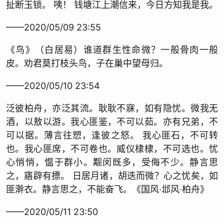
扯断玉锁。 咦！ 钱塘江上潮信来，今日方知我是我。
——2020/05/09 23:55
《鸟》（白居易）谁道群生性命微？一般骨肉一般
皮。劝君莫打枝头鸟，子在巢中望母归。
——2020/05/10 23:54
泛彼柏舟，亦泛其流。耿耿不寐，如有隐忧。微我无
酒，以敖以游。我心匪鉴，不可以茹。亦有兄弟，不
可以据。薄言往愬，逢彼之怒。 我心匪石，不可转
也。我心匪席，不可卷也。威仪棣棣，不可选也。忧
心悄悄，愠于群小。觏闵既多，受侮不少。静言思
之，寤辟有摽。 日居月诸，胡迭而微？心之忧矣，如
匪澣衣。静言思之，不能奋飞。《国风·邶风·柏舟》
——2020/05/11 23:50