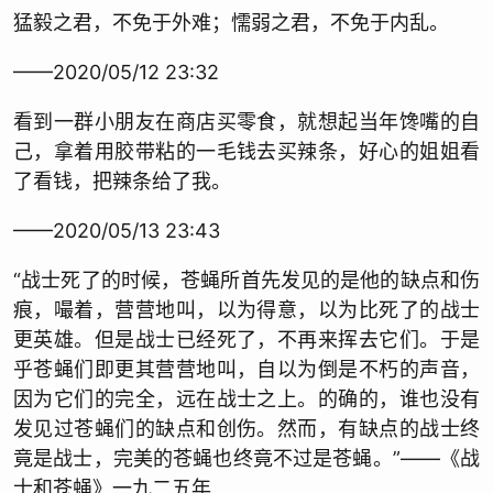
猛毅之君，不免于外难；懦弱之君，不免于内乱。
——2020/05/12 23:32
看到一群小朋友在商店买零食，就想起当年馋嘴的自
己，拿着用胶带粘的一毛钱去买辣条，好心的姐姐看
了看钱，把辣条给了我。
——2020/05/13 23:43
“战士死了的时候，苍蝇所首先发见的是他的缺点和伤
痕，嘬着，营营地叫，以为得意，以为比死了的战士
更英雄。但是战士已经死了，不再来挥去它们。于是
乎苍蝇们即更其营营地叫，自以为倒是不朽的声音，
因为它们的完全，远在战士之上。的确的，谁也没有
发见过苍蝇们的缺点和创伤。然而，有缺点的战士终
竟是战士，完美的苍蝇也终竟不过是苍蝇。”——《战
士和苍蝇》一九二五年