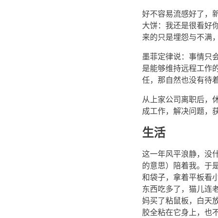
好不容易流感好了，新
大饼：我还是很看好
来的只是埋怨与不满
墨菲定律说：事情只
是能够维持远程工作
任，那自然也没有待
从上家公司离职后，
成工作，解决问题，
生活
这一年风平浪静，没
的意思）陪着我。于
和袋子，拿着平板看
东西吃多了，猫儿连
妈买了粘鼠板，白天
胶全粘在它身上，也