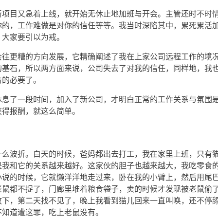
项目又急着上线，就开始无休止地加班与开会。主管还时不时情感
你的，工作难做是对你的信任等等。我当时深陷其中，累死累活
，大家要引以为戒。
会往更糟的方向发展，它精确阐述了我在上家公司远程工作的境
的基石，所以两方面来说，公司失去了对我的信任，同样地，我
着的必要了。
休息了一段时间，加入了新公司，才明白正常的工作关系与氛围
获得报酬，就这么简单。
什么波折。白天的时候，爸妈都出去打工，我在家里上班，只有
是我和它的关系越来越好。这家伙的胆子也越来越大，我吃零食
小说的时候，它就懒洋洋地走过来，卧在我的小臂上，然后用尾
老鼠都不捉了，门廊里堆着粮食袋子，卖的时候才发现被老鼠偷
放下，第二天找不见了，晚上我看到猫儿回来一直叫唤，还不停
不知道遭这罪，吃上老鼠没有。