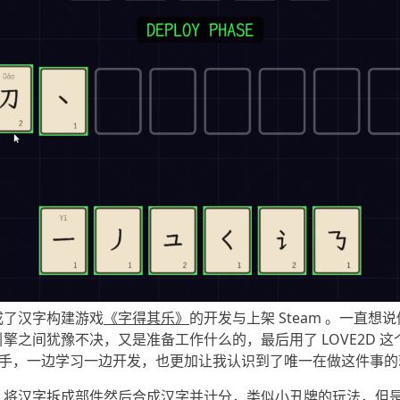
成了汉字构建游戏
《字得其乐》
的开发与上架 Steam 。一直
擎之间犹豫不决，又是准备工作什么的，最后用了 LOVE2D 
 AI 助手，一边学习一边开发，也更加让我认识到了唯一在做这件事
：将汉字拆成部件然后合成汉字并计分，类似小丑牌的玩法，但