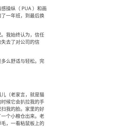
操纵（ PUA ）和画
加了一年班，到最后换
况。我始终认为，信任
也失去了对公司的信
是多么舒适与轻松。完
猫儿（老家言，就是猫
的时候它会扒拉我的手
巴扫我的脸。家里的好
了一个小粮仓出来。老
舔毛，一看粘鼠板上的