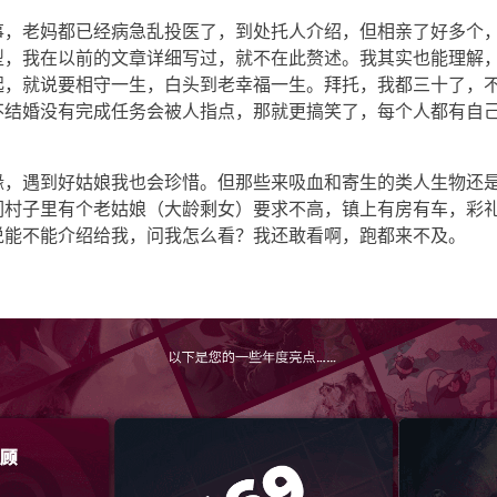
事，老妈都已经病急乱投医了，到处托人介绍，但相亲了好多个
型，我在以前的文章详细写过，就不在此赘述。我其实也能理解
起，就说要相守一生，白头到老幸福一生。拜托，我都三十了，
不结婚没有完成任务会被人指点，那就更搞笑了，每个人都有自
缘，遇到好姑娘我也会珍惜。但那些来吸血和寄生的类人生物还
们村子里有个老姑娘（大龄剩女）要求不高，镇上有房有车，彩
说能不能介绍给我，问我怎么看？我还敢看啊，跑都来不及。