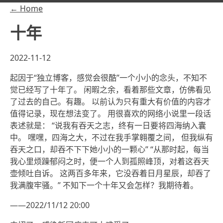
← Home
十年
2022-11-12
起因于“独立博客，感觉会很酷”一个小小的念头，不知不
觉已经写了十年了。 闲暇之余，看着那些文章，仿佛看见
了过去的自己。有趣。 以前认为只有重大有价值的内容才
值得记录，现在想法变了。 用很喜欢的网络小说里一段话
表述就是： “说我有吞天之志，终有一日要将四海纳入囊
中。 嘿嘿，四海之大，不过在我手掌翱覆之间， 但我纵有
吞天之口，却吞不下下她小小的一颗心” “从那时起，每当
我心里烦躁郁闷之时，便一个人到孤照峰顶，对着这吞天
壶倾吐自诉。 这两百多年来，它没吞着日月星辰，却吞了
我满腹牢骚。” 不知下一个十年又会怎样？我期待着。
——2022/11/12 20:00