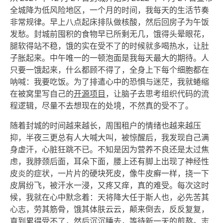
全城降为低风险地区，一个月的时间，我每天的生活节奏
非常规律。早上八点起床排队做核酸，然后回房子为午饭
发愁。封城前囤积的食物早已所剩无几，饿得头晕眼花，
腿软得站不稳，饿的实在受不了的时候就多喝热水，让肚
子胀起来。中午唯一的一顿泡面是我每天最大的期待。人
只要一饿起来，什么都顾不得了，全身上下每个细胞都在
呐喊：我要吃饭。为了排遣心中的恐惧与迷茫，我就蜷缩
在被窝里写自己的
开源项目
，让脑子去思考组织代码的流
程逻辑，尽量不去想现在的处境，不然真的受不了。
随着封城的时间越来越长，周围租户的情绪也越来越压
抑，半夜三更总有人大喊大叫，被惊醒后，我发现自己满
身虚汗，心脏狂跳不已。不知是因为营养不良还是太过焦
虑，我脖颈后面，耳朵下面，腰上还有脚上出现了神经性
皮炎的症状，一片片的硬块死皮，像牛皮癣一样，挠一下
皮屑纷飞，被汗水一浸，又疼又痒，真的难受。每次这时
候，我就在心中默念着：天将降大任于斯人也，必先苦其
心志，劳其筋骨，饿其体肤云云，颠来倒去，反反复复，
直到累得受不了，然后沉沉睡去，等待新一天的煎熬。志