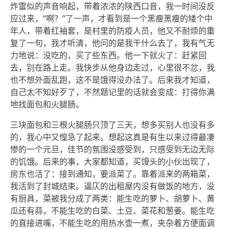
炸雷似的声音响起，带着浓浓的陕西口音，我一时间没反
应过来，“啊？”了一声，才看到是一个黑瘦黑瘦的矮个中
年人，带着红袖套，是村里的防疫人员，他又不耐烦的重
复了一句，我才听清，他问的是我干什么去了，我有气无
力地说：没吃的，买了些东西。他一下就火了：赶紧回
去，别在路上走。我快步从他身边走过，心里很不忿，我
也不想外面乱跑，这不是饿得没办法了。后来我才知道，
自己太不知好歹了，不然题记里的话就会变成：打得你满
地找面包和火腿肠。
三块面包和三根火腿肠只顶了三天，想多买别人也没有多
的，我心中又惶急了起来。想起这真是有生以来过得最凄
惨的一个元旦，佳节的氛围没感受到，只感受到无边无际
的饥饿。后来的事，大家都知道，买馒头的小伙出现了，
房东也活了：接到通知，要派菜了。靠着派来的两箱菜，
我活到了封城结束。逼仄的出租屋内没有做饭的地方，没
有厨具，菜被我分成了两类：能生吃的萝卜、胡萝卜、黄
瓜还有蒜，不能生吃的白菜、土豆、菜花和葱姜。能生吃
的直接进嘴，不能生吃的用热水壶一煮，夹杂着方便面调