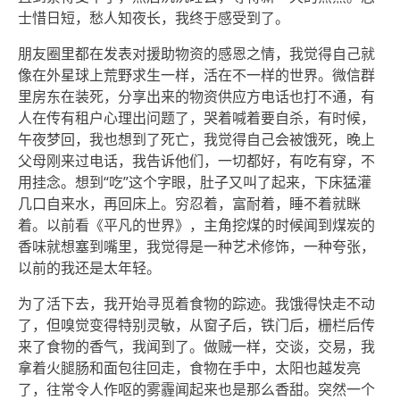
士惜日短，愁人知夜长，我终于感受到了。
朋友圈里都在发表对援助物资的感恩之情，我觉得自己就
像在外星球上荒野求生一样，活在不一样的世界。微信群
里房东在装死，分享出来的物资供应方电话也打不通，有
人在传有租户心理出问题了，哭着喊着要自杀，有时候，
午夜梦回，我也想到了死亡，我觉得自己会被饿死，晚上
父母刚来过电话，我告诉他们，一切都好，有吃有穿，不
用挂念。想到“吃”这个字眼，肚子又叫了起来，下床猛灌
几口自来水，再回床上。穷忍着，富耐着，睡不着就眯
着。以前看《平凡的世界》，主角挖煤的时候闻到煤炭的
香味就想塞到嘴里，我觉得是一种艺术修饰，一种夸张，
以前的我还是太年轻。
为了活下去，我开始寻觅着食物的踪迹。我饿得快走不动
了，但嗅觉变得特别灵敏，从窗子后，铁门后，栅栏后传
来了食物的香气，我闻到了。做贼一样，交谈，交易，我
拿着火腿肠和面包往回走，食物在手中，太阳也越发亮
了，往常令人作呕的雾霾闻起来也是那么香甜。突然一个