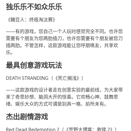
独乐乐不如众乐乐
《糖豆人：终极淘汰赛》
——有的游戏，您自己一个人玩时感觉完全不同。也许您
需要有个朋友为您两肋插刀，也许您需要有个朋友被您刀
插两肋。不管怎样，这款游戏能让您呼朋唤友，共享欢
乐。
最具创意游戏玩法
DEATH STRANDING（《死亡搁浅》）
——这款游戏的设计者走在创意实验的最前线，为大家带
来了奇思妙想、脑洞大开的惊喜。它欢畅心神、鼓舞思
绪、娱乐大众的方式可谓是别具一格、前所未有。
杰出剧情游戏
Red Dead Redemption 2（《荒野大镖客：救赎 2》）