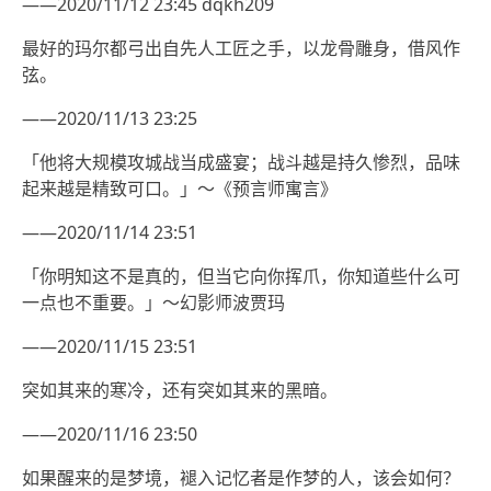
——2020/11/12 23:45 dqkh209
最好的玛尔都弓出自先人工匠之手，以龙骨雕身，借风作
弦。
——2020/11/13 23:25
「他将大规模攻城战当成盛宴；战斗越是持久惨烈，品味
起来越是精致可口。」～《预言师寓言》
——2020/11/14 23:51
「你明知这不是真的，但当它向你挥爪，你知道些什么可
一点也不重要。」～幻影师波贾玛
——2020/11/15 23:51
突如其来的寒冷，还有突如其来的黑暗。
——2020/11/16 23:50
如果醒来的是梦境，褪入记忆者是作梦的人，该会如何？