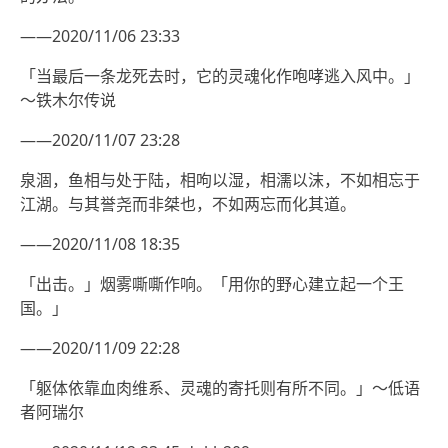
——2020/11/06 23:33
「当最后一条龙死去时，它的灵魂化作咆哮逃入风中。」
～铁木尔传说
——2020/11/07 23:28
泉涸，鱼相与处于陆，相呴以湿，相濡以沫，不如相忘于
江湖。与其誉尧而非桀也，不如两忘而化其道。
——2020/11/08 18:35
「出击。」烟雾嘶嘶作响。「用你的野心建立起一个王
国。」
——2020/11/09 22:28
「躯体依靠血肉维系、灵魂的寄托则有所不同。」～低语
者阿瑞尔