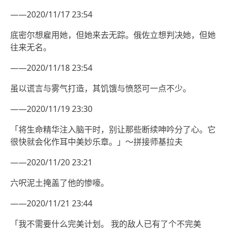
——2020/11/17 23:54
底密尔想雇用她，但她来去无踪。俄佐立想判决她，但她
往来无名。
——2020/11/18 23:54
虽以谎言与雾气打造，其饥饿与愤怒可一点不少。
——2020/11/19 23:30
「将生命精华注入脑干时，别让那些断续呻吟分了心。它
很快就会化作耳中美妙乐章。」～拼接师基拉夫
——2020/11/20 23:21
六呎泥土掩盖了他的惨嚎。
——2020/11/21 23:44
「我不需要什么完美计划。 我的敌人已有了个不完美