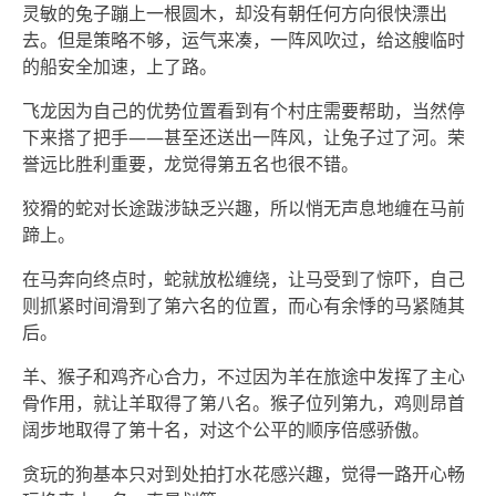
灵敏的兔子蹦上一根圆木，却没有朝任何方向很快漂出
去。但是策略不够，运气来凑，一阵风吹过，给这艘临时
的船安全加速，上了路。
飞龙因为自己的优势位置看到有个村庄需要帮助，当然停
下来搭了把手——甚至还送出一阵风，让兔子过了河。荣
誉远比胜利重要，龙觉得第五名也很不错。
狡猾的蛇对长途跋涉缺乏兴趣，所以悄无声息地缠在马前
蹄上。
在马奔向终点时，蛇就放松缠绕，让马受到了惊吓，自己
则抓紧时间滑到了第六名的位置，而心有余悸的马紧随其
后。
羊、猴子和鸡齐心合力，不过因为羊在旅途中发挥了主心
骨作用，就让羊取得了第八名。猴子位列第九，鸡则昂首
阔步地取得了第十名，对这个公平的顺序倍感骄傲。
贪玩的狗基本只对到处拍打水花感兴趣，觉得一路开心畅