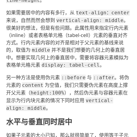
。
line-height
如果需要居中的内容有多行，从
text-align：center
来说，自然而然会想到
。
vertical-align: middle
很美好的想法，但是有些问题。此属性用来指定行内元素
（inline）或者表格单元格（tabel-cell）元素的垂直对齐
方式。行内元素内容的对齐是相对于父元素的基线来说
的，取值为
并不是我们想要的几何上的垂直居
middle
中。想要实现几何上的垂直居中，需要将容器元素模拟为
表格单元格元素
。
display: tabel-cell
另一种方法是使用伪元素
与
。将伪
::before
::after
元素的
为空值，我们只需要伪元素在高度上撑
content
开父元素（
），然后伪元素与容器元素在
height:100%
显示为行内块元素的情况下同时应用
vertical-
。
align: middle
水平与垂直同时居中
如果子元素的大小已知，那么就很简单了，使用等于子元