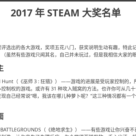
2017 年 STEAM 大奖名单
投票评选出的各大游戏，奖项五花八门，获奖说明生动有趣，特此
！（虽然有些游戏只闻其名，自己并未玩过，但是我相信大家的
主
3: Wild Hunt（《巫师 3 : 狂猎》） ——游戏的进展是受玩家控
控制权的游戏。或许有 31 种攻入贼窝的方法。也许你可从几
现自己经常说“嗯，我该在哪儿种萝卜呢？”这三种情况都有一
面
N’S BATTLEGROUNDS（《绝地求生》） ——有些游戏让你