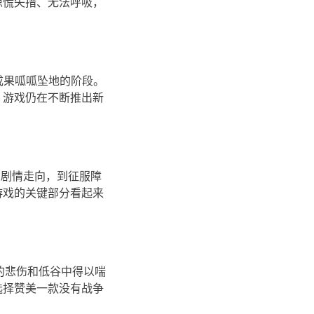
惊慌失措、无法呼吸，
意成果呱呱坠地的阶段。
，游戏仍在不断推出新
…从剧情走向，到征服障
游戏的关键部分看起来
活的悲伤和低谷中得以喘
会选择赞美一款没有战争