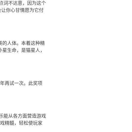
项名称有点词不达意，因为这个
会让你心甘情愿为它付
的理想美的人体。本着这种精
是外星生命，是猫星人，
我们今年再试一次。此奖项
音乐能从各方面营造游戏
游戏精髓，轻松使玩家