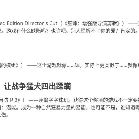
nhanced Edition Director's Cut（《巫师：增强版导演剪辑
戏。游戏有什么缺陷吗？也许吧。别人理解不了你的爱？肯定的
（《盖瑞的模组》） ——这个游戏就像……嗯，实际上更类似于……就
，让战争猛犬四出蹂躏
 3（《正当防卫 3》） ——莎翁字字珠玑。获得这个奖项的游戏不一
西：潜能。成为一种自然狂暴力量的潜能。也可能不是，谁知道
么做。