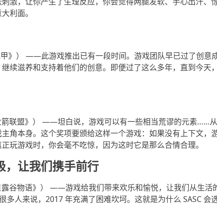
张刺激，让你产生了生理反应，你会觉得两腿发软、手心出汗、
意大利面。
星际战甲》） ——此游戏推出已有一段时间。游戏团队早已过了创
，继续滋养和支持着他们的创意。即便过了这么多年，直到今天
ue（《火箭联盟》） ——坦白说，游戏可以有一些相当荒谬的元素…
戏主角本身。这个奖项要颁给这样一个游戏：如果没有上下文，
真正玩游戏时，你会毫不吃惊，因为这时它是那么合情合理。
极，让我们携手前行
ley（《星露谷物语》） ——游戏给我们带来欢乐和愉悦，让我们从生
很多人来说，2017 年充满了困难坎坷。这就是为什么 SASC 