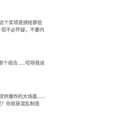
》） ——这个奖项是颁给那些
。但不必怀疑，不要内
像那个组合……哎呀我说
定要提供爆炸的大场面……
呢？你就是混乱制造