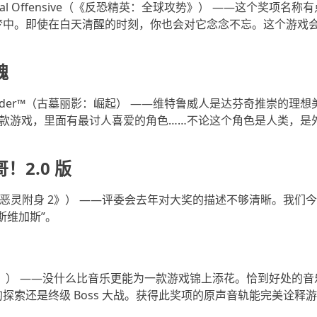
e: Global Offensive（《反恐精英：全球攻势》） ——这个奖
梦中。即使在白天清醒的时刻，你也会对它念念不忘。这个游戏
魂
Tomb Raider™（古墓丽影：崛起） ——维特鲁威人是达芬奇推崇
美一款游戏，里面有最讨人喜爱的角色……不论这个角色是人类，
！2.0 版
hin 2（《恶灵附身 2》） ——评委会去年对大奖的描述不够清晰。
斯维加斯”。
杯头》） ——没什么比音乐更能为一款游戏锦上添花。恰到好处的
探索还是终级 Boss 大战。获得此奖项的原声音轨能完美诠释