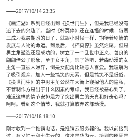
——2017/10/14 23:35
《画江湖》系列已经出到《换世门生》，但是我已经没有
追下去的兴趣了。当时《杯莫停》还在连播的时候，每周
三成为我最期盼的日子，就跟小时候一样，期待着剧情的
发展与人物的命运。到最后，《杯莫停》虽然烂尾，但是
男主角塑造还是成功的，树立了一个乱世中正义、善良的
翩翩佳公子形象，至于女主角，忘了她吧，若森动漫的女
主角一直被人嫌弃，倒是女配角比较惹人喜爱。我理解为
了吸引观众，加入一些搞笑的元素，但是搞笑不是低俗，
《换世门生》的中男主角公然在大街上窥探他人的隐私，
不管制作方是出于什么因素的考虑，我已经被恶心到了。
难道这样的情节安排是为了突出男主的天真和好奇心吗？
呵呵。看到这个情节，我就打算放弃这部动漫。
——2017/10/18 18:10
刚才收到一个推销电话，是推销云服务器的。我以前接到
过，有又拍云和七牛云的，这次是华为云。接到的原因是