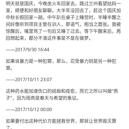
明天就是国庆，今晚坐火车回家去。路过兰州看望姑妈一
家，顺便和好朋友聊聊。大半年没回去了，趁这个国庆加
中秋长假回家一趟。中午趴在桌子上睡觉时，半睡半醒之
间好像听到项目主管在训人，那语气，相当之嚣张。我被
惊醒后，嘴里骂了一句后又睡了过去。等下午醒来后，再
回想起来，都分不清这件事是不是在做梦。
——2017/9/30 16:44
如果说暴力是一种犯罪，那么，忍受暴力则是另一种犯
罪。
——2017/10/11 23:07
这种药水能加速伤口的结痂和痊愈，而它之所以叫做“燕
子”，因为雨燕是春天与希望的象征。
——2017/10/12 00:00
如果要付出这种代价方能拯救世界，那就让世界毁灭算
了。