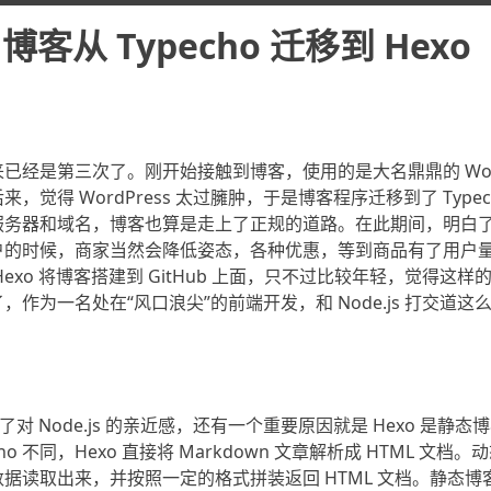
博客从 Typecho 迁移到 Hexo
经是第三次了。刚开始接触到博客，使用的是大名鼎鼎的 WordP
觉得 WordPress 太过臃肿，于是博客程序迁移到了 Typech
服务器和域名，博客也算是走上了正规的道路。在此期间，明白
的时候，商家当然会降低姿态，各种优惠，等到商品有了用户量
exo 将博客搭建到 GitHub 上面，只不过比较年轻，觉得这
作为一名处在“风口浪尖”的前端开发，和 Node.js 打交道这么久
了对 Node.js 的亲近感，还有一个重要原因就是 Hexo 是静
ypecho 不同，Hexo 直接将 Markdown 文章解析成 HTML 
据读取出来，并按照一定的格式拼装返回 HTML 文档。静态