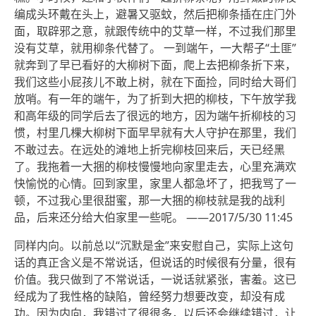
编成头环戴在头上，避暑又驱蚊，然后把柳条插在庄门外
面，取辟邪之意，就跟传统中的艾草一样，不过我们那里
没有艾草，就用柳条代替了。 一到端午，一大帮子“土匪”
就奔到了早已看好的大柳树下面，爬上去把柳条折下来，
我们这些小屁孩儿不敢上树，就在下面捡，同时给大哥们
放哨。有一年的端午，为了折到大把的柳枝，下午放学我
和高年级的同学后去了很远的地方，因为端午折柳枝的习
惯，村里几棵大柳树下面早早就有大人守护在那里，我们
不敢过去。在远处的滩地上折完柳枝回来后，天已经黑
了。我拖着一大捆的柳枝慢慢地向家里走去，心里充满欢
快愉悦的心情。回到家里，家里人都急坏了，把我骂了一
顿，不过我心里很甜蜜，那一大捆的柳枝就是我的战利
品，后来还分给大伯家里一些呢。 ——2017/5/30 11:45
同样内向。以前总以“沉默是金”来安慰自己，实际上这句
话的真正含义是不常说话，但说话的时候很有分量，很有
价值。我只做到了不常说话，一说话就紧张，害羞。这已
经成为了我性格的缺陷，曾经努力想要改变，却没有成
功。因为内向，我错过了很很多，以后还会继续错过，让