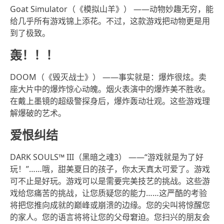
Goat Simulator（《模拟山羊》） ——动物妙趣无穷，能
给几乎所有游戏锦上添花。不过，这款游戏把动物更是用
到了极致。
轰！！！
DOOM（《毁灭战士》） ——事实就是：爆炸很炫。卖
座大片中的爆炸惊心动魄。烟火表演中的爆炸美不胜收。
在戴上墨镜的超级警探身后，爆炸轰动壮观。这些游戏理
解爆破的艺术。
爱恨纠结
DARK SOULS™ III（黑暗之魂3） ——“游戏就是为了好
玩！”……哦，甜美夏日的孩子，你太天真太可爱了。游戏
可不止是好玩。游戏可以是需要完美技艺的挑战。这些游
戏给您痛苦的挑战，让您质疑您的能力……这严酷的考验
将把您推向成就的巅峰或崩溃的边缘。您的尖叫将惊醒您
的家人。您的语言将将让您的父母窘迫。您扫兴的朋友会