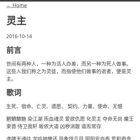
← Home
灵主
2016-10-14
前言
世间有两种人，一种为活人办差，而另一种为死人做事。
这些人我们称之为灵徒，而指使他们做事的逝者，便是灵
主。
歌词
生死、宿命、亡灵、遗愿、 契约、力量、使命、无憾
魍魉魑魅 染江湖 炁血魂灵 爱欲仇愿 化灵主 夺命无尚 魔王
束首 侍卫我轩 皈依大道 凶秽消散 道炁常存
虎啸天魂往 龙吟地魄还 异象惊凡目 阴阳安自泰 荒和奇幸