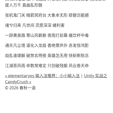
度人万千 直曲乱形骸
张机鬼门关 暗箭冥府台 大象本无形 蜉蝣岂能撼
魂兮归来 凡世间 灵愿深深 缠利害
一辞黄泉路 寒山风簌簌 夜雨灯前幕 痛饮杯中毒
通天凡尘境 道化入龙庭 香绝箫声外 赤发惊鸿影
劫乱谁堪解 破煞玄明夜 英雄怎无用 快斩断愁念
江湖恶风雨 命数常难定 只剑破残躯 风云卷天命
« elementaryos 输入法推荐：小小输入法
|
Unity 实战之
CandyCrush »
© 2026 春秋一语