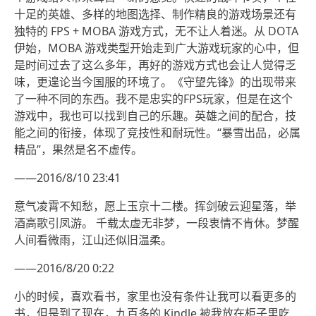
十足的英雄、多样的地图选择、制作精良的游戏场景还有
独特的 FPS + MOBA 游戏方式，无不让人着迷。从 DOTA
伊始，MOBA 游戏类型开始走到广大游戏玩家的心中，但
是时间过去了这么多年，再好的游戏方式也会让人觉得乏
味，更遑论当今国服的环境了。《守望先锋》的出现带来
了一种不同的东西。我不是忠实的FPS玩家，但是在这个
游戏中，我也可以找到自己的乐趣。英雄之间的配合，技
能之间的衔接，体现了竞技性和耐玩性。“暴雪出品，必属
精品”，果然是名不虚传。
——2016/8/10 23:41
意气凌霄不知愁，愿上玉京十二楼。挥剑破云迎星落，举
酒高歌引凤游。 千载太虚无非梦，一段衷情不肯休。梦醒
人间看微雨，江山还似旧温柔。
——2016/8/20 0:22
小的时候，喜欢看书，家里也没有条件让我可以看更多的
书，但是到了现在，九百多的 Kindle 被我放在柜子里吃