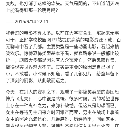
变故，也打消了这样的念头。天气是阴的，不知道明天晚
上能看得到那一轮明月吗？
——2016/9/14 22:11
我看过的电影不算太多。以前在大学宿舍里，宅起来无事
可干，正好学校校园网 PT站提供高清的电影资源下载，百
无聊赖中看了几部。主要类型是一些动画电影，看起来搞
笑欢乐。惊悚恐怖类型基本不看，就套路来说一般都比较
统一，剧情大多都是因为有人含冤死亡，然后鬼魂作祟，
搞得现实世界鸡犬不宁。其实最重要的原因是自己胆子
小，不敢看，小时候不知道，看了几部鬼片，给童年留下
了深刻的阴影，从此敬而远之。
今天，在别人的安利之下，观看了一部搞笑类型的泰国恐
怖片《鬼夫》，心中很是感慨。很多时候，真的希望世界
上存在一种鬼神之力，来弥补缺憾，但这只是幻想而已。
女主在等待男主归来之时因难产而死，男主在战场上拿着
女主的照片充满信心，几番磨难，历经险阻，回到家乡，
却发现早已物是人非。可他却不愿相信女主早已死去，在