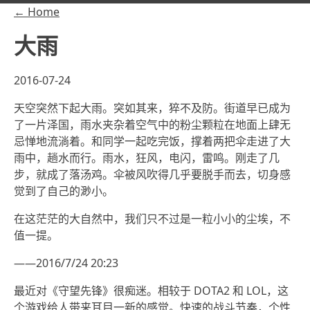
← Home
大雨
2016-07-24
天空突然下起大雨。突如其来，猝不及防。街道早已成为
了一片泽国，雨水夹杂着空气中的粉尘颗粒在地面上肆无
忌惮地流淌着。和同学一起吃完饭，撑着两把伞走进了大
雨中，趟水而行。雨水，狂风，电闪，雷鸣。刚走了几
步，就成了落汤鸡。伞被风吹得几乎要脱手而去，切身感
觉到了自己的渺小。
在这茫茫的大自然中，我们只不过是一粒小小的尘埃，不
值一提。
——2016/7/24 20:23
最近对《守望先锋》很痴迷。相较于 DOTA2 和 LOL，这
个游戏给人带来耳目一新的感觉。快速的战斗节奏，个性