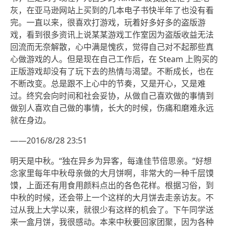
灰，在亚马逊网站上买到的几本电子书快半年了也没有看
完。一直以来，很喜欢打游戏，玩着好多好多的盗版游
戏，看到很多资讯上说某某游戏工作室因为盗版收益无法
回流而无奈解散，心中满是愧疚，觉得自己对不起那些真
心做游戏的人。但是现在自己工作后，在 Steam 上购买的
正版游戏却没有了玩下去的热情与渴望。不断成长，也在
不断改变。总是跟不上心中的节奏，又是开心，又是难
过。终究会向时间和社会妥协，从做自己喜欢做的事情到
做别人喜欢自己做的事情，长大的时候，伤痛和磨难永远
就在身边。
——2016/8/28 23:51
明天是中秋。“独在异乡为异客，每逢佳节倍思亲。”好想
念家里每年中秋母亲做的大月饼啊，非常大的一种千层馍
馍，上面还有用食用颜料点出的各色花样。根据习俗，到
中秋的时候，还会带上一个这样的大月饼去走亲访友。不
过从我上大学以来，就很少有这样的机会了。下午同学送
来一盒月饼，我很感动。本来中秋要回家团聚，因为各种