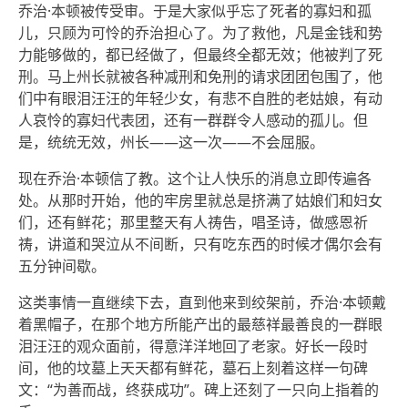
乔治·本顿被传受审。于是大家似乎忘了死者的寡妇和孤
儿，只顾为可怜的乔治担心了。为了救他，凡是金钱和势
力能够做的，都已经做了，但最终全都无效；他被判了死
刑。马上州长就被各种减刑和免刑的请求团团包围了，他
们中有眼泪汪汪的年轻少女，有悲不自胜的老姑娘，有动
人哀怜的寡妇代表团，还有一群群令人感动的孤儿。但
是，统统无效，州长——这一次——不会屈服。
现在乔治·本顿信了教。这个让人快乐的消息立即传遍各
处。从那时开始，他的牢房里就总是挤满了姑娘们和妇女
们，还有鲜花；那里整天有人祷告，唱圣诗，做感恩祈
祷，讲道和哭泣从不间断，只有吃东西的时候才偶尔会有
五分钟间歇。
这类事情一直继续下去，直到他来到绞架前，乔治·本顿戴
着黑帽子，在那个地方所能产出的最慈祥最善良的一群眼
泪汪汪的观众面前，得意洋洋地回了老家。好长一段时
间，他的坟墓上天天都有鲜花，墓石上刻着这样一句碑
文：“为善而战，终获成功”。碑上还刻了一只向上指着的