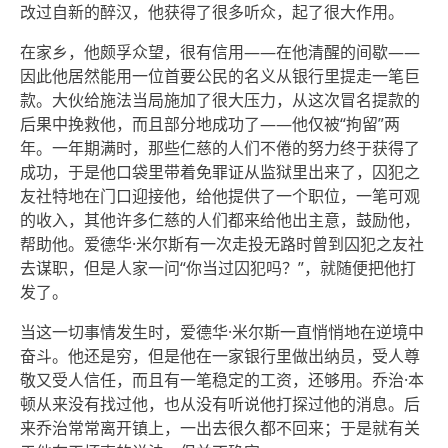
改过自新的醉汉，他获得了很多听众，起了很大作用。
在家乡，他颇孚众望，很有信用——在他清醒的间歇——
因此他居然能用一位首要公民的名义从银行里提走一笔巨
款。大伙给施法当局施加了很大压力，从这次冒名提款的
后果中挽救他，而且部分地成功了——他仅被“拘留”两
年。一年期满时，那些仁慈的人们不倦的努力终于获得了
成功，于是他口袋里带着免罪证从监狱里出来了，囚犯之
友社特地在门口迎接他，给他提供了一个职位，一笔可观
的收入，其他许多仁慈的人们都来给他出主意，鼓励他，
帮助他。爱德华·米尔斯有一次走投无路时曾到囚犯之友社
去谋职，但是人家一问“你当过囚犯吗？”，就随便把他打
发了。
当这一切事情发生时，爱德华·米尔斯一直悄悄地在逆境中
奋斗。他还是穷，但是他在一家银行里做出纳员，受人尊
敬又受人信任，而且有一笔稳定的工资，还够用。乔治·本
顿从来没有找过他，也从没有听说他打探过他的消息。后
来乔治常常离开镇上，一出去很久都不回来；于是就有关