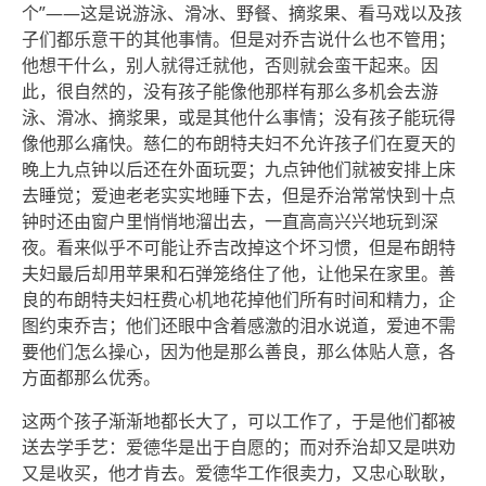
个”——这是说游泳、滑冰、野餐、摘浆果、看马戏以及孩
子们都乐意干的其他事情。但是对乔吉说什么也不管用；
他想干什么，别人就得迁就他，否则就会蛮干起来。因
此，很自然的，没有孩子能像他那样有那么多机会去游
泳、滑冰、摘浆果，或是其他什么事情；没有孩子能玩得
像他那么痛快。慈仁的布朗特夫妇不允许孩子们在夏天的
晚上九点钟以后还在外面玩耍；九点钟他们就被安排上床
去睡觉；爱迪老老实实地睡下去，但是乔治常常快到十点
钟时还由窗户里悄悄地溜出去，一直高高兴兴地玩到深
夜。看来似乎不可能让乔吉改掉这个坏习惯，但是布朗特
夫妇最后却用苹果和石弹笼络住了他，让他呆在家里。善
良的布朗特夫妇枉费心机地花掉他们所有时间和精力，企
图约束乔吉；他们还眼中含着感激的泪水说道，爱迪不需
要他们怎么操心，因为他是那么善良，那么体贴人意，各
方面都那么优秀。
这两个孩子渐渐地都长大了，可以工作了，于是他们都被
送去学手艺：爱德华是出于自愿的；而对乔治却又是哄劝
又是收买，他才肯去。爱德华工作很卖力，又忠心耿耿，