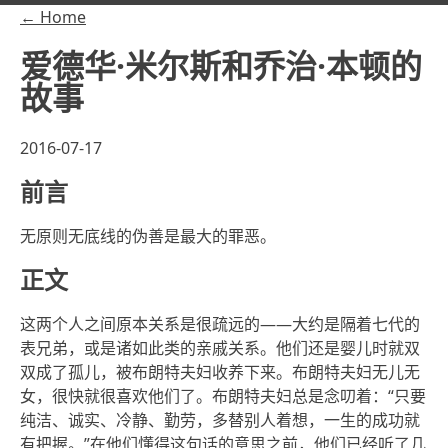
← Home
爱德华·米尔斯和乔治·本顿的
故事
2016-07-17
前言
无原则无底线的伪善是最大的罪恶。
正文
这两个人之间原本关系是很疏远的——大约是隔着七代的
表兄弟，或是诸如此类的亲戚关系。他们还是婴儿时就双
双成了孤儿，被布朗特夫妇收养下来。布朗特夫妇无儿无
女，很快就很喜欢他们了。布朗特夫妇总是念叨着：“只要
纯洁、诚实、冷静、勤劳，多替别人着想，一生的成功就
有把握。”在他们懂得这句话的意思之前，他们已经听了几