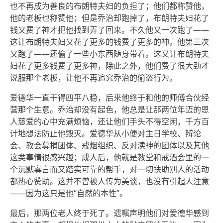
也不再成为善良的布朗特夫妇的负担了；他们都称赞他，
他的老板也称赞他；但是乔治却跑掉了，布朗特夫妇花了
钱又费了神才把他找到弄了回来。不久他又一次跑了——
这让布朗特夫妇又花了更多的钱费了更多的神。他第三次
又跑了——还偷了一些小东西随身带着。这又让布朗特夫
妇花了更多钱费了更多神，除此之外，他们费了很大劲才
说服那个老板，让他不再追究乔治的偷盗行为。
爱德华一直干得四平八稳，后来他终于和他的师傅合伙经
营那个生意。乔治却没有起色，他总是让那两位年迈的恩
人慈爱的心中充满烦恼，还让他们手头不得空闲，千方百
计地想法防止他毁灭。爱德华从小便对主日学校、辩论
会、教会募捐团体、戒烟组织、反对渎神的团体以及其他
这类事情很感兴趣；成人后，他就是教堂和戒酒会里的一
个沉默寡言而又踏实可靠的帮手，对一切扶助别人的活动
都热心赞助。这并不曾被人传为美谈，也没有引起人注意
——因为这只是他“自然的本性”。
最后，那两位老人终于死了。遗嘱声明他们对爱德华感到