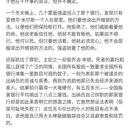
于他在干坏事的说法，但并不确定。
一个冬天晚上，几个蒙面强盗闯入了那个银行，发现只有
爱德华·米尔斯一个人在那里。他们要他说出开暗锁的方
法，以便他们把保险柜打开。他拒绝了。他们威胁着要他
的命。他说老板信任他，他就不能背叛他。如果迫不得
已，他可以死。但只要他活着，他就必须忠心；他不会屈
服说出开暗锁的方法的。强盗就要了他的命。
侦探抓住了罪犯，主犯之一却是乔治·本顿。死者的寡妇和
孤儿获得了广泛的同情，全国所有报纸一致要求全国所有
银行凑集一笔数目可观的款子，一则为表彰那个被谋杀的
出纳员的忠诚与英勇，再则为资助他那已失去经济来源的
家人。结果却只募得一大堆硬币，有五百多元——全国每
家银行平均捐出了八点三厘钱。出纳员自己供职的那家银
行却是如此来表明它的感激之情，它竟然想设法表明（但
是可耻地失败了）这位无与伦比的仆人的账目有点不清
白，说他是自己用大头棒敲破脑袋自杀又逃避审查和惩罚
的。