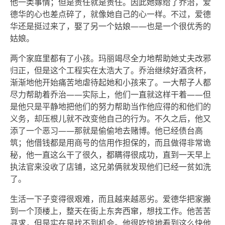
他一类事情；但是责任就是责任。因此她嫁给了乔治，爱
德华的心也差点碎了，就像她自己的心一样。不过，爱德
华还是挺过来了，娶了另一个姑娘——也是一个很优秀的
姑娘。
两个家庭里都有了小孩。玛丽竭尽全力地帮助她丈夫改邪
归正，但是这个工程实在太浩大了。乔治继续好酒贪杯，
渐渐地他开始痛苦地虐待起她和小孩来了。一大帮子人都
尽力帮助着乔治——实际上，他们一直就这样干着——但
是他只是平静地把他们的努力帮助当作他应得的和他们的
义务，却压根儿就不改变他自己的行为。不久之后，他又
添了一个恶习——那就是偷偷地去赌博。他已经债台高
筑；他借钱都是用商号的信用作担保的，而且做得非常诡
秘，他一直这么干了很久，都瞒得很成功，直到一天早上
执法官来没收了店铺，这兄弟俩就发现他们已经一贫如洗
了。
生活一下子变得很艰难，而且越来越恶劣。爱德华把家搬
到一个顶楼上，整天在街上东奔西窜，想找工作。他苦苦
寻求，但是实在是找不到机会。他很吃惊地看到这么快他