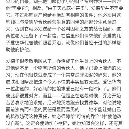
衷心的自豪，却把他们那份小小的财产留给乔治——因为
他“需要它”；相反，“由于天意庇护甚多”，爱德华并不需要
它。不过那笔财产留给乔治却有相应的条件：他必须用这
笔钱把与爱德华合伙经营生意的同伴的那部分生意顶过
来；否则它就必须送给一个名叫囚犯之友的慈善组织。这
两位老人还留下了一封信，在信里他们请求他们亲爱的儿
子爱德华代替他们照看乔治，就像他们曾经干过的那样帮
助他庇护他。
爱德华很孝敬地顺从了，乔治成了他生意上的合伙人。不
过他倒不是一个物有所值的合伙人，他早已染上喝酒的恶
习；现在他很快就变成了一个常常烂醉如泥的醉鬼，他的
皮肤和眼睛都把这个令人不快的事实显露无遗。爱德华向
一位甜蜜的、好心肠的姑娘求爱已经有一段时间了。他们
彼此都很爱对方，而且——但是正在这段时候，乔治开始
苦苦哀求地追求她，后来她哭着跑去找爱德华，对他说她
面前崇高而神圣的责任是显而易见的——她不能让她自己
的私欲妨碍这种责任，她必须嫁给“可怜的乔治”并“使他改
过自新”。这定会使她伤心欲碎，她也知道会这样，还有其