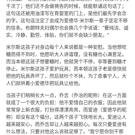
千次了；他们还不会做祷告的时候，就能默诵这句话了；
这句话还被用油漆写在育婴室的门上，是他们最先学会念
的字。这句话注定了会成为爱德华·米尔斯一辈子坚定不移
的信条。布朗特夫妇偶尔也会换几个字说道：“要纯洁、诚
实、冷静、勤劳、体贴，你们就不会缺少朋友。”
米尔斯这孩子对身边每个人来说都是一种安慰。当他想吃
糖而得不到时，他愿听大人讲道理，没有糖也心满意足。
而当本顿这孩子想要糖时，他就哭个不停，非等要到糖才
停止。米尔斯这孩子爱护玩具；而本顿这孩子老是很快就
把他的玩具弄坏了，然后就吵个不休，为了息事宁人，大
人们就哄着小爱德华把玩具让给他。
当孩子们稍稍长大一点，乔吉（乔治的昵称）在这一方面
就成了一个很大的负担：他不爱惜自己的衣服；因此他就
常常穿上新衣服，打扮得漂漂亮亮，而爱迪（爱德华的昵
称）却没有这个福分。这两个孩子飞快地长大。爱迪让人
越来越安心，而乔吉却让人越来越担心。每次只要爱迪有
什么想法，只要对他这么说就足够了。“我宁愿你别干那