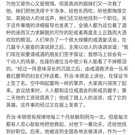
为他又是伤心又是惋惜。但是高尚的姐妹们又一次救了
他。她们把他洗得干干净净，给他东西吃，听他那悔恨交
加、哀婉动人的说话声，她们还又给他找到一个职位。关
于这件事情的详细报导也发表了，全镇人都为这位着了酒
杯的迷而又力求解脱的可怜的犯戒者再度走上正路而大洒
欢欣的眼泪。人们举办了一个很大规模的戒酒复活会，在
几篇令人振奋的演说辞之后，主席以动人的语调说道：“我
们现在就要请戒酒的朋友们签字保证；我想马上就会有一
个动人的场景，在座的诸位当中很少有人能看了不掉眼泪
的。”经过一阵意味深长的沉寂之后，由戒酒救济会一队系
着红腰带的妇女们伴送着，乔治·本顿走上讲台，在保证书
上签了名。空中响起雷鸣一样的掌声，大家高兴得哭了起
来。会议结束时，人人都和这位戒酒会的新成员握手；第
二天他的工资就提高了；他成了镇上人的谈资，成了它的
英雄。这件事的经过又在报上发表了。
乔治·本顿很有规律地每三个月就躺到阴沟一次。但是每次
都有人忠心耿耿地把他救起，对他下一番功夫，还给他找
到好职位。后来，他被送到全国各地去做演讲，作为一个