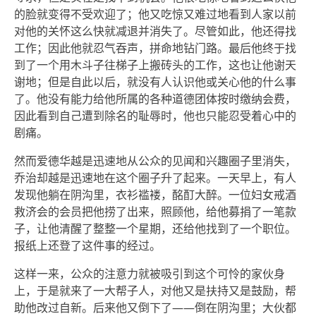
的脸就变得不受欢迎了；他又吃惊又难过地看到人家以前
对他的关怀这么快就减退并消失了。尽管如此，他还得找
工作；因此他就忍气吞声，拼命地钻门路。最后他终于找
到了一个用木斗子往梯子上搬砖头的工作，这也让他谢天
谢地；但是自此以后，就没有人认识他或关心他的什么事
了。他没有能力给他所属的各种道德团体按时缴纳会费，
因此看到自己遭到除名的耻辱时，他也只能忍受着心中的
剧痛。
然而爱德华越是迅速地从公众的见闻和兴趣圈子里消失，
乔治却越是迅速地在这个圈子升了起来。一天早上，有人
发现他躺在阴沟里，衣衫褴褛，酩酊大醉。一位妇女戒酒
救济会的会员把他捞了出来，照顾他，给他募捐了一笔款
子，让他清醒了整整一个星期，还给他找到了一个职位。
报纸上还登了这件事的经过。
这样一来，公众的注意力就被吸引到这个可怜的家伙身
上，于是就来了一大帮子人，对他又是扶持又是鼓励，帮
助他改过自新。后来他又倒下了——倒在阴沟里；大伙都