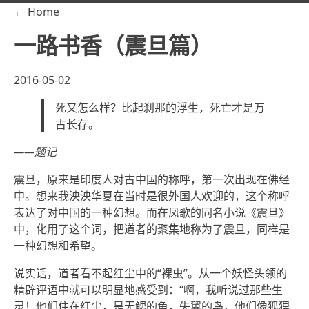
← Home
一路书香（震旦篇）
2016-05-02
死又怎么样？比起刹那的浮生，死亡才是万
古长存。
——题记
震旦，原来是印度人对古中国的称呼，第一次出现在佛经
中。想来我泱泱华夏在当时是很外国人欢迎的，这个称呼
表达了对中国的一种幻想。而在凤歌的同名小说《震旦》
中，化用了这个词，把道者的聚集地称为了震旦，同样是
一种幻想和希望。
说实话，道者看不起红尘中的“裸虫”。从一个妖怪头领的
精辟评语中就可以明显地感受到：“啊，我听说过那些生
灵！他们住在红尘，是无鳃的鱼，失翼的鸟，他们像狐狸