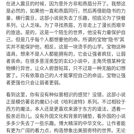
在进入震旦的时候，因为意外方非和燕眉分开了。我想这
是必然的，如果他一直和燕眉同行，然后再借助隐书的力
量，横行震旦，这部小说就失去了乐趣，彻底沦为了快餐
系列，让人乏味。为了寻找燕眉，方非走上了漫长而艰辛
的旅途。是的，这是一个陌生的世界，他没有力量保护自
己，但是几乎每个人都想要他的命。所谓的宝物“隐书”其
实并不能保护他，相反，这是一块烫手的山芋。宝物这种
道具，想来不是人人都能拥有的，它会让强者疯狂，让弱
者丧命。在很多意淫类型的玄幻小说中，主角凭借某种宝
物横行异世，让众人俯首帖耳，只不过是一种无脑的幻想
罢了。只有依靠自己的人才能掌控自己的命运，宝物让强
者更强也只会让弱者更弱。
看到这里，你有没有种似曾相识的感觉？没错，这部小说
正是模仿著名的魔幻小说《哈利波特》系列。不过相较于
西方的魔法，本人还是更喜欢来源于东方的道法，透着一
股亲近劲儿。没有外国文化和背景的铺垫，看外国的小说
多多少失去了一些乐趣。博大精深的中华文化，让作者能
有更为广阔的着力点，构造想象出美丽奇特的世界。无论