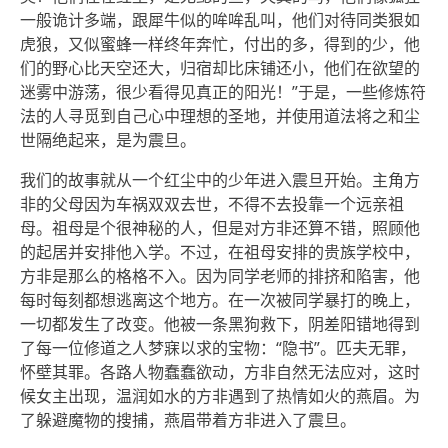
一般诡计多端，跟犀牛似的哞哞乱叫，他们对待同类狠如
虎狼，又似蜜蜂一样终年奔忙，付出的多，得到的少，他
们的野心比天空还大，归宿却比床铺还小，他们在欲望的
迷雾中游荡，很少看得见真正的阳光！”于是，一些修炼符
法的人寻觅到自己心中理想的圣地，并使用道法将之和尘
世隔绝起来，是为震旦。
我们的故事就从一个红尘中的少年进入震旦开始。主角方
非的父母因为车祸双双去世，不得不去投靠一个远亲祖
母。祖母是个很神秘的人，但是对方非还算不错，照顾他
的起居并安排他入学。不过，在祖母安排的贵族学校中，
方非是那么的格格不入。因为同学老师的排挤和陷害，他
每时每刻都想逃离这个地方。在一次被同学暴打的晚上，
一切都发生了改变。他被一条黑狗救下，阴差阳错地得到
了每一位修道之人梦寐以求的宝物：“隐书”。匹夫无罪，
怀壁其罪。各路人物蠢蠢欲动，方非自然无法应对，这时
候女主出现，温润如水的方非遇到了热情如火的燕眉。为
了躲避魔物的搜捕，燕眉带着方非进入了震旦。