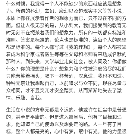
什么时候，我觉得一个人不能缺少的东西就应该是想象
力。所谓的科幻，玄幻、魔幻以及超现实主义等等小说，
本质上都在展示着作者的想象力而已，只不过在不同的方
面。但让人很无奈的是，从小到大，我们接受到的教育无
时无刻不在扼杀着我们的想象力，所有的一切都有标准和
准则。答案是标准的，论点也是标准的，连每个人的愿望
都是标准的。每个人都写过《我的理想》，每个人都被逼
着成为科学家或者医生等等在父母和老师看来功成名就的
那种人。到头来，大学毕业走向社会，被人问及：你想做
什么？你的理想是什么？想象力和个性被消磨殆尽的我们
只能苦笑着摇头，喝下一杯苦酒，叹息道：我也不知道。
种种无奈让我想起自己，以前追求与众不同，现在尽量与
众相同，才不显突兀才安全踏实。从而渐渐地失去了激
情、乐趣、自我。
生活在小说的方非无疑是幸运的。他或许在红尘中是普通
的，甚至是平庸的。但是进入震旦后，他有了目标和追
求，他知道自己的使命以及想要走的路。人一旦有了目
标，整个人都是亮的，心中有梦，眼中有光。他的力量很