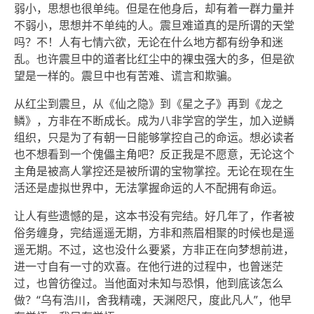
弱小，思想也很单纯。但是在他身后，却有着一群力量并
不弱小，思想并不单纯的人。震旦难道真的是所谓的天堂
吗？不！人有七情六欲，无论在什么地方都有纷争和迷
乱。也许震旦中的道者比红尘中的裸虫强大的多，但是欲
望是一样的。震旦中也有苦难、谎言和欺骗。
从红尘到震旦，从《仙之隐》到《星之子》再到《龙之
鳞》，方非在不断成长。成为八非学宫的学生，加入逆鳞
组织，只是为了有朝一日能够掌控自己的命运。想必读者
也不想看到一个傀儡主角吧？反正我是不愿意，无论这个
主角是被高人掌控还是被所谓的宝物掌控。无论在现在生
活还是虚拟世界中，无法掌握命运的人不配拥有命运。
让人有些遗憾的是，这本书没有完结。好几年了，作者被
俗务缠身，完结遥遥无期，方非和燕眉相聚的时候也是遥
遥无期。不过，这也没什么要紧，方非正在向梦想前进，
进一寸自有一寸的欢喜。在他行进的过程中，也曾迷茫
过，也曾彷徨过。当他面对未知与恐惧，他到底该怎么
做？“乌有浩川，舍我精魂，天渊咫尺，度此凡人”，他早