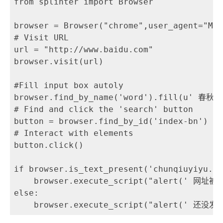
from splinter import Browser

browser = Browser("chrome",user_agent="Moz
# Visit URL

url = "http://www.baidu.com"

browser.visit(url)

#Fill input box autoly

browser.find_by_name('word').fill(u' 春秋一
# Find and click the 'search' button

button = browser.find_by_id('index-bn')

# Interact with elements

button.click()

if browser.is_text_present('chunqiuyiyu.si
    browser.execute_script("alert(' 网
else:
