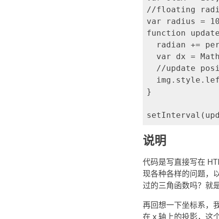
//floating radi
var radius = 10
function update
  radian += per
  var dx = Math
  //update posi
  img.style.lef
}

说明
代码是写直接写在 H
现各种各样的问题，
过的三角函数吗？就
再回想一下坐标系，
在 x 轴上的投影，这