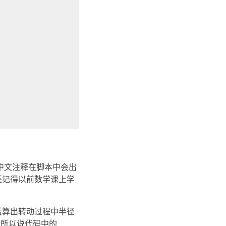
，中文注释在脚本中会出
还记得以前数学课上学
后算出转动过程中半径
s。所以说代码中的