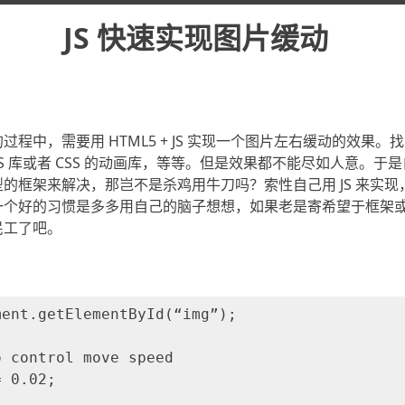
JS 快速实现图片缓动
程中，需要用 HTML5 + JS 实现一个图片左右缓动的效果
JS 库或者 CSS 的动画库，等等。但是效果都不能尽如人意。于
的框架来解决，那岂不是杀鸡用牛刀吗？索性自己用 JS 来实
一个好的习惯是多多用自己的脑子想想，如果老是寄希望于框架
民工了吧。
ent.getElementById(“img”);



 control move speed 

 0.02;


