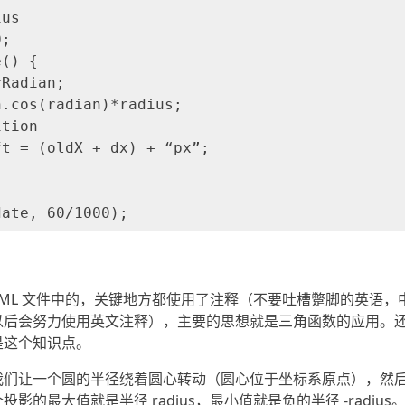
us

;

() {

Radian;

.cos(radian)*radius;

tion

t = (oldX + dx) + “px”;

TML 文件中的，关键地方都使用了注释（不要吐槽蹩脚的英语
以后会努力使用英文注释），主要的思想就是三角函数的应用。
是这个知识点。
我们让一个圆的半径绕着圆心转动（圆心位于坐标系原点），然
个投影的最大值就是半径 radius，最小值就是负的半径 -radiu