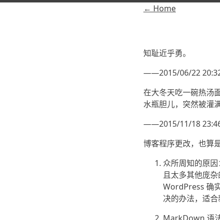
← Home
知耻近乎勇。
——2015/06/22 20:3
在大冬天吃一碗热汤
水瓶胆儿，突然被灌
——2015/11/18 23:4
博客程序更改，也算
众所周知的原因：
且太多其他庞杂
WordPre
决的办法，适合
MarkDow