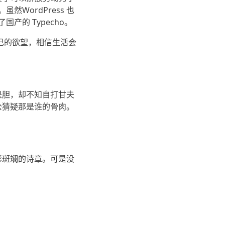
WordPress 也
的 Typecho。
自己的欲望，相信生活会
是胆，却不知自打甘夫
公猜疑那是谁的骨肉。
彩斑斓的诗章。可是没