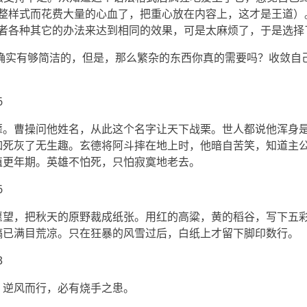
整样式而花费大量的心血了，把重心放在内容上，这才是王道）。虽然
者各种其它的办法来达到相同的效果，可是太麻烦了，于是选择了国产
ho 确实有够简洁的，但是，那么繁杂的东西你真的需要吗？收敛
6
靡。曹操问他姓名，从此这个名字让天下战栗。世人都说他浑身
如死灰了无生趣。玄德将阿斗摔在地上时，他暗自苦笑，知道主
值更年期。英雄不怕死，只怕寂寞地老去。
6
愿望，把秋天的原野裁成纸张。用红的高粱，黄的稻谷，写下五
稿已满目荒凉。只在狂暴的风雪过后，白纸上才留下脚印数行。
3
。逆风而行，必有烧手之患。