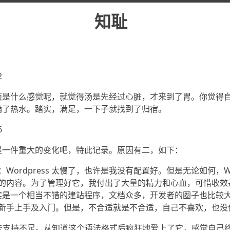
知耻
2
面是什么感觉呢，就觉得汤是先经过心脏，才来到了胃。你觉得
满了热水。踏实，满足，一下子就找到了归宿。
6
是一件重大的变化吧，特此记录。原因有二，如下：
Wordpress 太慢了，也许是我没有配置好。但是无论如何，Wor
的内容。为了管理好它，我付出了大量的精力和心血，可惜收效
ss 确实是一个相当不错的建站程序，文档众多，开发者的圈子也比
新手上手及入门。但是，不合适就是不合适，自己不喜欢，也没
n 语法支持不足。从知道这个语法格式后疯狂地爱上了它，感觉自