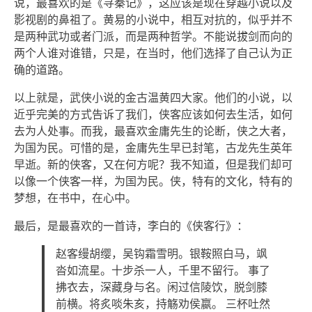
说，最喜欢的是《寻秦记》，这应该是现在穿越小说以及
影视剧的鼻祖了。黄易的小说中，相互对抗的，似乎并不
是两种武功或者门派，而是两种哲学。不能说拔剑而向的
两个人谁对谁错，只是，在当时，他们选择了自己认为正
确的道路。
以上就是，武侠小说的金古温黄四大家。他们的小说，以
近乎完美的方式告诉了我们，侠客应该如何去生活，如何
去为人处事。而我，最喜欢金庸先生的论断，侠之大者，
为国为民。可惜的是，金庸先生早已封笔，古龙先生英年
早逝。新的侠客，又在何方呢？我不知道，但是我们却可
以像一个侠客一样，为国为民。侠，特有的文化，特有的
梦想，在书中，在心中。
最后，是最喜欢的一首诗，李白的《侠客行》：
赵客缦胡缨，吴钩霜雪明。银鞍照白马，飒
沓如流星。十步杀一人，千里不留行。 事了
拂衣去，深藏身与名。闲过信陵饮，脱剑膝
前横。将炙啖朱亥，持觞劝侯嬴。 三杯吐然