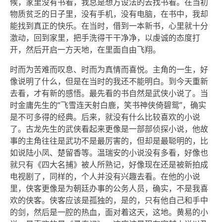
候，家里没有书看，我总是想方设法的去找书看。在当初
物质贫乏的日子里，没有手机，没有电脑，在书中，我却
能找到真正的快乐。在当时，借到一本新书，心里就十分
激动，回到家里，把手洗得干干净净，以虔诚的态度打
开，然后开启一方天地，在里面自由飞翔。
时而为苦难而叹息、时而为真情而喜悦。主角的一生，好
像说明了什么，但是在当时的我还不能明白。到今天重新
去看，才有新的感悟。最先看的书自然是武侠小说了。当
时金庸先生的“飞雪连天射白鹿，笑书神侠倚碧鸳”，确实
是不可多得的经典。后来，就没有什么比较喜欢的小说
了。古龙先生的武侠看起来更像是一部部侦探小说，他故
事的主角往往是武功不是最厉害的，但却是最聪明的，比
如说陆小凤、楚留香等。温瑞安的小说没有多看，好像也
就只有《四大名捕》被人所熟记，好像现在还是被新拍成
电视剧了，同样的，个人并没有兴趣去看。在他的小说
里，侠客更像是为朝廷办事的公务人员，确实，不是我喜
欢的侠客。侠客应该是孤独的，是的，只有他自己和手中
的剑，然后是一腔的热血，面对着这天，这地。黄易的小